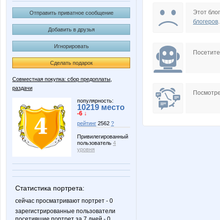
B00lka
Barsik7
Этот блог
Отправить приватное сообщение
блогеров
.
Добавить в друзья
Игнорировать
Esha24
Forseti
Посетит
Сделать подарок
Совместная покупка: сбор предоплаты,
раздачи
KRASOTKA_N
Kathrin
Посмотре
популярность:
10219 место
-6 ↓
рейтинг
2562
?
LisenokM
Lonza
Привилегированный
пользователь
4
уровня
Nata_Alex
Nata
Статистика портрета:
сейчас просматривают портрет - 0
зарегистрированные пользователи
посетившие портрет за 7 дней - 0