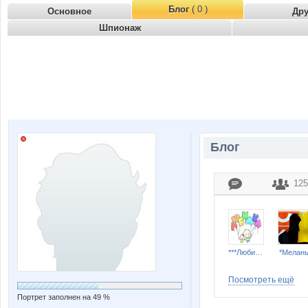
Блог
( 0 )
Основное
Др
Шпионаж
Блог
125
***Любимка***
*Мелан
Посмотреть ещё
Портрет заполнен на 49 %